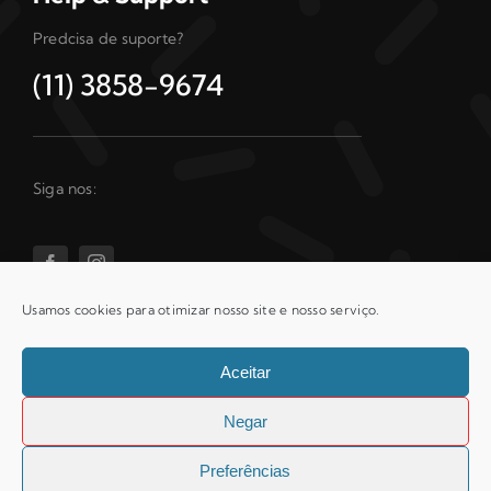
Predcisa de suporte?
(11) 3858-9674
Siga nos:
Usamos cookies para otimizar nosso site e nosso serviço.
Aceitar
© 2007 - 2026© Copyright
2026 | Todos os Direitos
Negar
Reservados- Criado por: |
Controlleads Marketing Digital
Preferências