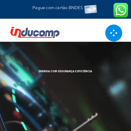
Ir
Pague com cartão BNDES
para
o
conteúdo
ENERGIA COM SEGURANÇA E EFICIÊNCIA