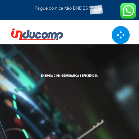
Ir
Pague com cartão BNDES
para
o
conteúdo
ENERGIA COM SEGURANÇA E EFICIÊNCIA